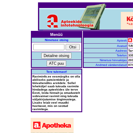
Menüü
Nimetuse otsing
Apteek
Avatud
T-R
Aadress
Tar
Telefon
33
Nimetusi hinnakirjas
20
Andmed värskendatud
07/
Tere tulemast!
Raviminfo.ee eesmärgiks on olla
abiliseks patsientidele ja
töövahendiks arstidele. Sellel
leheküljel saab tutvuda ravimite
hindadega apteekides üle terve
Eesti, leida hinnalt ja omadustelt
sobivaimat ravimit ning tutvuda
väljakirjutamise tingimustega.
Lisaks leiab veel muudki
huvitavat, mis on seotud
ravimitega.