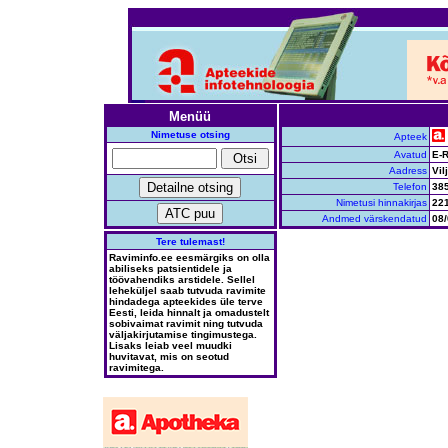
Menüü
Nimetuse otsing
Apteek
Avatud
E-R
Aadress
Vil
Telefon
38
Nimetusi hinnakirjas
22
Andmed värskendatud
08/
Tere tulemast!
Raviminfo.ee eesmärgiks on olla
abiliseks patsientidele ja
töövahendiks arstidele. Sellel
leheküljel saab tutvuda ravimite
hindadega apteekides üle terve
Eesti, leida hinnalt ja omadustelt
sobivaimat ravimit ning tutvuda
väljakirjutamise tingimustega.
Lisaks leiab veel muudki
huvitavat, mis on seotud
ravimitega.