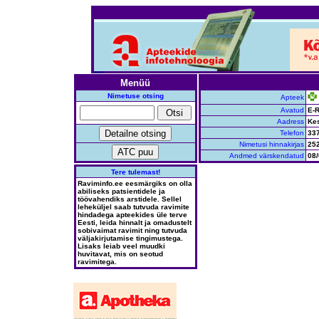
Menüü
Nimetuse otsing
Apteek
Avatud
E-R
Aadress
Kes
Telefon
33
Nimetusi hinnakirjas
25
Andmed värskendatud
08/
Tere tulemast!
Raviminfo.ee eesmärgiks on olla
abiliseks patsientidele ja
töövahendiks arstidele. Sellel
leheküljel saab tutvuda ravimite
hindadega apteekides üle terve
Eesti, leida hinnalt ja omadustelt
sobivaimat ravimit ning tutvuda
väljakirjutamise tingimustega.
Lisaks leiab veel muudki
huvitavat, mis on seotud
ravimitega.