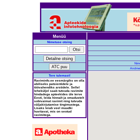
Menüü
Nimetuse otsing
Nime
Andme
Tere tulemast!
Raviminfo.ee eesmärgiks on olla
abiliseks patsientidele ja
töövahendiks arstidele. Sellel
leheküljel saab tutvuda ravimite
hindadega apteekides üle terve
Eesti, leida hinnalt ja omadustelt
sobivaimat ravimit ning tutvuda
väljakirjutamise tingimustega.
Lisaks leiab veel muudki
huvitavat, mis on seotud
ravimitega.