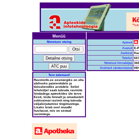
Menüü
Nimetuse otsing
Apteek
Avatud
E-P
Aadress
Kad
Telefon
66
Nimetusi hinnakirjas
36
Andmed värskendatud
08/
Tere tulemast!
Raviminfo.ee eesmärgiks on olla
abiliseks patsientidele ja
töövahendiks arstidele. Sellel
leheküljel saab tutvuda ravimite
hindadega apteekides üle terve
Eesti, leida hinnalt ja omadustelt
sobivaimat ravimit ning tutvuda
väljakirjutamise tingimustega.
Lisaks leiab veel muudki
huvitavat, mis on seotud
ravimitega.