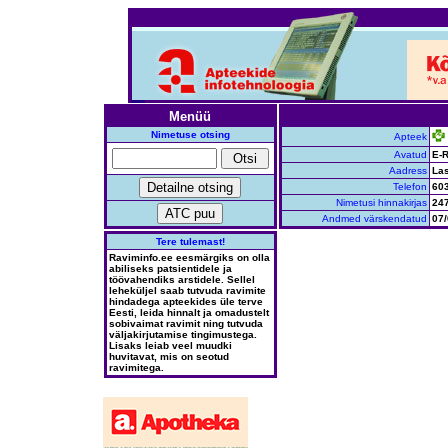
Menüü
Nimetuse otsing
Apteek
Avatud
E-R
Aadress
Las
Telefon
60
Nimetusi hinnakirjas
24
Andmed värskendatud
07/
Tere tulemast!
Raviminfo.ee eesmärgiks on olla
abiliseks patsientidele ja
töövahendiks arstidele. Sellel
leheküljel saab tutvuda ravimite
hindadega apteekides üle terve
Eesti, leida hinnalt ja omadustelt
sobivaimat ravimit ning tutvuda
väljakirjutamise tingimustega.
Lisaks leiab veel muudki
huvitavat, mis on seotud
ravimitega.