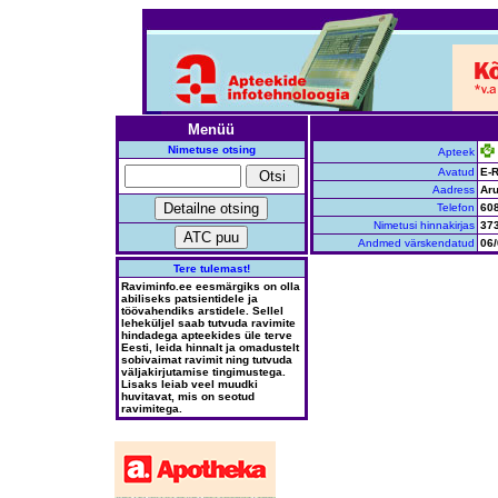
Menüü
Nimetuse otsing
Apteek
Avatud
E-R
Aadress
Aru
Telefon
60
Nimetusi hinnakirjas
37
Andmed värskendatud
06/
Tere tulemast!
Raviminfo.ee eesmärgiks on olla
abiliseks patsientidele ja
töövahendiks arstidele. Sellel
leheküljel saab tutvuda ravimite
hindadega apteekides üle terve
Eesti, leida hinnalt ja omadustelt
sobivaimat ravimit ning tutvuda
väljakirjutamise tingimustega.
Lisaks leiab veel muudki
huvitavat, mis on seotud
ravimitega.