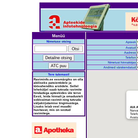
Menüü
Nimetuse otsing
Apteek
Avatud
Aadress
Telefon
Nimetusi hinnakirjas
Andmed värskendatud
Tere tulemast!
Raviminfo.ee eesmärgiks on olla
abiliseks patsientidele ja
töövahendiks arstidele. Sellel
leheküljel saab tutvuda ravimite
hindadega apteekides üle terve
Eesti, leida hinnalt ja omadustelt
sobivaimat ravimit ning tutvuda
väljakirjutamise tingimustega.
Lisaks leiab veel muudki
AIA 
huvitavat, mis on seotud
Narva
ravimitega.
Telef
Avatu