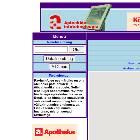
Menüü
Nimetuse otsing
Nimetusi
Andmed vä
Tere tulemast!
Raviminfo.ee eesmärgiks on olla
abiliseks patsientidele ja
töövahendiks arstidele. Sellel
leheküljel saab tutvuda ravimite
hindadega apteekides üle terve
Eesti, leida hinnalt ja omadustelt
sobivaimat ravimit ning tutvuda
väljakirjutamise tingimustega.
Lisaks leiab veel muudki
huvitavat, mis on seotud
ravimitega.