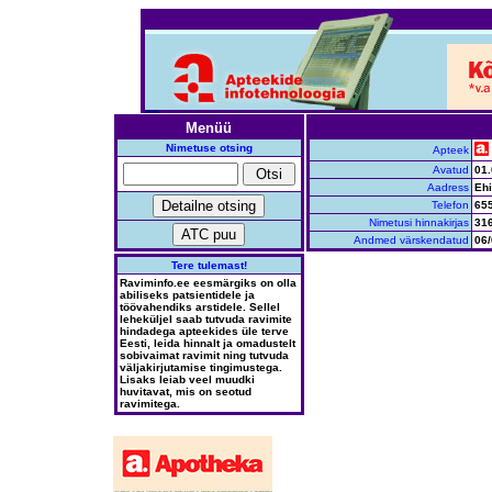
Menüü
Nimetuse otsing
Apteek
Avatud
01.
Aadress
Ehi
Telefon
65
Nimetusi hinnakirjas
31
Andmed värskendatud
06/
Tere tulemast!
Raviminfo.ee eesmärgiks on olla
abiliseks patsientidele ja
töövahendiks arstidele. Sellel
leheküljel saab tutvuda ravimite
hindadega apteekides üle terve
Eesti, leida hinnalt ja omadustelt
sobivaimat ravimit ning tutvuda
väljakirjutamise tingimustega.
Lisaks leiab veel muudki
huvitavat, mis on seotud
ravimitega.