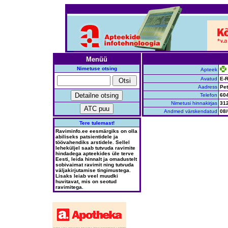
Menüü
Nimetuse otsing
Apteek
Avatud
E-R
Aadress
Pet
Telefon
60
Nimetusi hinnakirjas
31
Andmed värskendatud
08/
Tere tulemast!
Raviminfo.ee eesmärgiks on olla
abiliseks patsientidele ja
töövahendiks arstidele. Sellel
leheküljel saab tutvuda ravimite
hindadega apteekides üle terve
Eesti, leida hinnalt ja omadustelt
sobivaimat ravimit ning tutvuda
väljakirjutamise tingimustega.
Lisaks leiab veel muudki
huvitavat, mis on seotud
ravimitega.