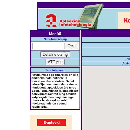
Menüü
Nimetuse otsing
Ni
Andm
Tere tulemast!
Raviminfo.ee eesmärgiks on olla
abiliseks patsientidele ja
töövahendiks arstidele. Sellel
leheküljel saab tutvuda ravimite
hindadega apteekides üle terve
Eesti, leida hinnalt ja omadustelt
sobivaimat ravimit ning tutvuda
väljakirjutamise tingimustega.
Lisaks leiab veel muudki
huvitavat, mis on seotud
ravimitega.