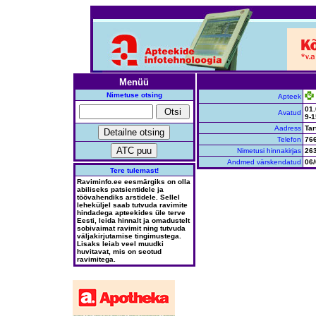
Menüü
Nimetuse otsing
Apteek
01.
Avatud
9-1
Aadress
Tar
Telefon
76
Nimetusi hinnakirjas
26
Andmed värskendatud
06/
Tere tulemast!
Raviminfo.ee eesmärgiks on olla
abiliseks patsientidele ja
töövahendiks arstidele. Sellel
leheküljel saab tutvuda ravimite
hindadega apteekides üle terve
Eesti, leida hinnalt ja omadustelt
sobivaimat ravimit ning tutvuda
väljakirjutamise tingimustega.
Lisaks leiab veel muudki
huvitavat, mis on seotud
ravimitega.