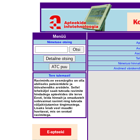
Menüü
Nimetuse otsing
Ap
Av
Aad
Te
Nimetusi hinnak
Andmed värskend
Tere tulemast!
Raviminfo.ee eesmärgiks on olla
abiliseks patsientidele ja
töövahendiks arstidele. Sellel
leheküljel saab tutvuda ravimite
hindadega apteekides üle terve
Eesti, leida hinnalt ja omadustelt
sobivaimat ravimit ning tutvuda
väljakirjutamise tingimustega.
Lisaks leiab veel muudki
huvitavat, mis on seotud
ravimitega.