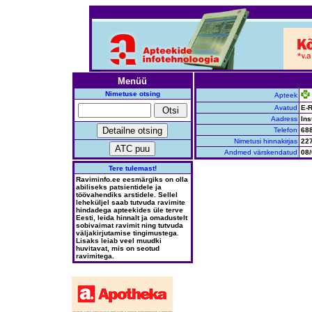
Menüü
Nimetuse otsing
Apteek
Avatud
E-R
Aadress
Ins
Telefon
68
Nimetusi hinnakirjas
22
Andmed värskendatud
08/
Tere tulemast!
Raviminfo.ee eesmärgiks on olla
abiliseks patsientidele ja
töövahendiks arstidele. Sellel
leheküljel saab tutvuda ravimite
hindadega apteekides üle terve
Eesti, leida hinnalt ja omadustelt
sobivaimat ravimit ning tutvuda
väljakirjutamise tingimustega.
Lisaks leiab veel muudki
huvitavat, mis on seotud
ravimitega.