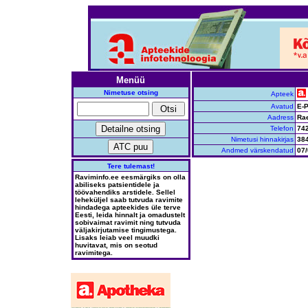
Menüü
Nimetuse otsing
Apteek
Avatud
E-P
Aadress
Rae
Telefon
74
Nimetusi hinnakirjas
38
Andmed värskendatud
07/
Tere tulemast!
Raviminfo.ee eesmärgiks on olla
abiliseks patsientidele ja
töövahendiks arstidele. Sellel
leheküljel saab tutvuda ravimite
hindadega apteekides üle terve
Eesti, leida hinnalt ja omadustelt
sobivaimat ravimit ning tutvuda
väljakirjutamise tingimustega.
Lisaks leiab veel muudki
huvitavat, mis on seotud
ravimitega.