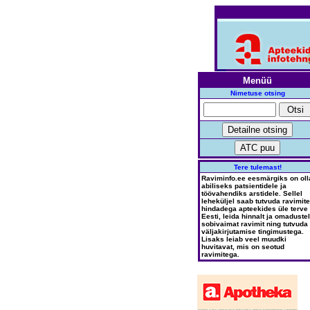
Menüü
Nimetuse otsing
Tere tulemast!
Raviminfo.ee eesmärgiks on oll
abiliseks patsientidele ja
töövahendiks arstidele. Sellel
leheküljel saab tutvuda ravimite
hindadega apteekides üle terve
Eesti, leida hinnalt ja omadustel
sobivaimat ravimit ning tutvuda
väljakirjutamise tingimustega.
Lisaks leiab veel muudki
huvitavat, mis on seotud
ravimitega.