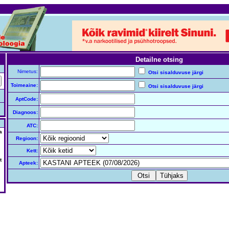
Detailne otsing
Nimetus:
Otsi sisalduvuse järgi
Toimeaine:
Otsi sisalduvuse järgi
AptCode:
Diagnoos:
ATC:
a
Regioon:
Kett:
t
Apteek: