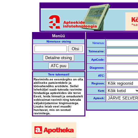
Menüü
Nimetuse otsing
Nimetus:
Toimeaine:
AptCode:
Diagnoos:
Tere tulemast!
ATC:
Raviminfo.ee eesmärgiks on olla
abiliseks patsientidele ja
Regioon:
töövahendiks arstidele. Sellel
leheküljel saab tutvuda ravimite
Kett:
hindadega apteekides üle terve
Eesti, leida hinnalt ja omadustelt
Apteek:
sobivaimat ravimit ning tutvuda
väljakirjutamise tingimustega.
Lisaks leiab veel muudki
huvitavat, mis on seotud
ravimitega.