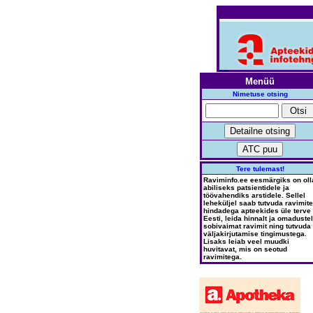
Menüü
Nimetuse otsing
Tere tulemast!
Raviminfo.ee eesmärgiks on oll
abiliseks patsientidele ja
töövahendiks arstidele. Sellel
leheküljel saab tutvuda ravimite
hindadega apteekides üle terve
Eesti, leida hinnalt ja omadustel
sobivaimat ravimit ning tutvuda
väljakirjutamise tingimustega.
Lisaks leiab veel muudki
huvitavat, mis on seotud
ravimitega.