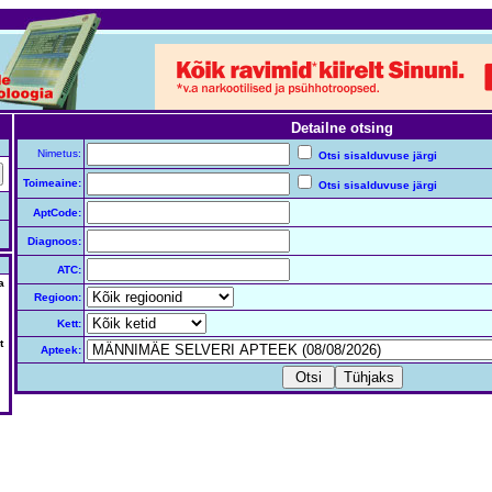
Detailne otsing
Nimetus:
Otsi sisalduvuse järgi
Toimeaine:
Otsi sisalduvuse järgi
AptCode:
Diagnoos:
ATC:
a
Regioon:
Kett:
t
Apteek: