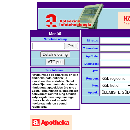
Menüü
Nimetuse otsing
Nimetus:
Toimeaine:
AptCode:
Diagnoos:
Tere tulemast!
ATC:
Raviminfo.ee eesmärgiks on olla
abiliseks patsientidele ja
Regioon:
töövahendiks arstidele. Sellel
leheküljel saab tutvuda ravimite
Kett:
hindadega apteekides üle terve
Eesti, leida hinnalt ja omadustelt
Apteek:
sobivaimat ravimit ning tutvuda
väljakirjutamise tingimustega.
Lisaks leiab veel muudki
huvitavat, mis on seotud
ravimitega.