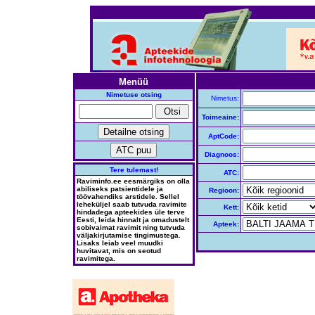
Menüü
Nimetuse otsing
Nimetus:
Toimeaine:
AptCode:
Diagnoos:
Tere tulemast!
ATC:
Raviminfo.ee eesmärgiks on olla
abiliseks patsientidele ja
Regioon:
töövahendiks arstidele. Sellel
leheküljel saab tutvuda ravimite
Kett:
hindadega apteekides üle terve
Eesti, leida hinnalt ja omadustelt
Apteek:
sobivaimat ravimit ning tutvuda
väljakirjutamise tingimustega.
Lisaks leiab veel muudki
huvitavat, mis on seotud
ravimitega.