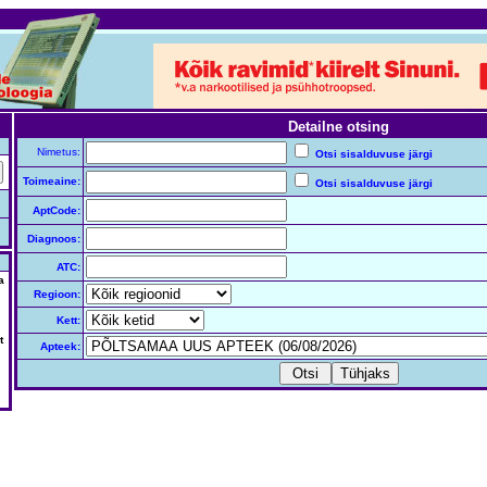
Detailne otsing
Nimetus:
Otsi sisalduvuse järgi
Toimeaine:
Otsi sisalduvuse järgi
AptCode:
Diagnoos:
ATC:
a
Regioon:
Kett:
t
Apteek: