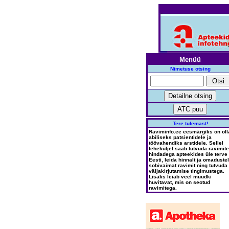
Menüü
Nimetuse otsing
Tere tulemast!
Raviminfo.ee eesmärgiks on oll
abiliseks patsientidele ja
töövahendiks arstidele. Sellel
leheküljel saab tutvuda ravimite
hindadega apteekides üle terve
Eesti, leida hinnalt ja omadustel
sobivaimat ravimit ning tutvuda
väljakirjutamise tingimustega.
Lisaks leiab veel muudki
huvitavat, mis on seotud
ravimitega.