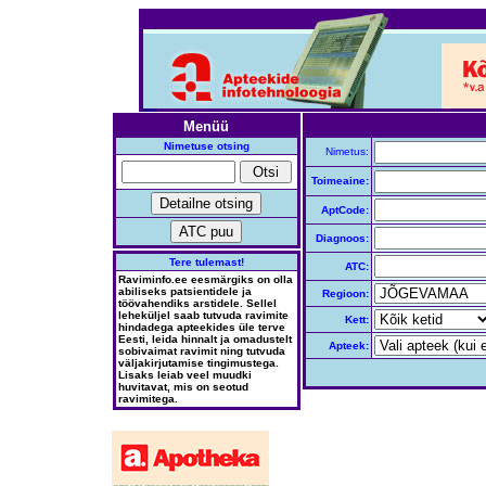
Menüü
Nimetuse otsing
Nimetus:
Toimeaine:
AptCode:
Diagnoos:
Tere tulemast!
ATC:
Raviminfo.ee eesmärgiks on olla
abiliseks patsientidele ja
Regioon:
töövahendiks arstidele. Sellel
leheküljel saab tutvuda ravimite
Kett:
hindadega apteekides üle terve
Eesti, leida hinnalt ja omadustelt
Apteek:
sobivaimat ravimit ning tutvuda
väljakirjutamise tingimustega.
Lisaks leiab veel muudki
huvitavat, mis on seotud
ravimitega.